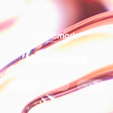
Nomémark
Site vitrine
2023
Le Mans
el à la fois à la précision et à la rigueur mais aussi à la