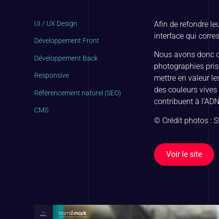
UI / UX Design
Afin de refondre le
interface qui corres
Développement Front
Nous avons donc con
Développement Back
photographies pris
Responsive
mettre en valeur le
des couleurs vives
Référencement naturel (SEO)
contribuent à l’AD
CMS
© Crédit photos : 
Voir le site