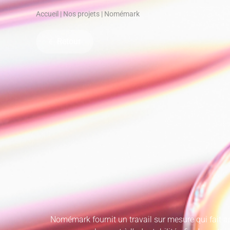
Accueil
|
Nos projets
|
Nomémark
Retour
Nomémark fournit un travail sur mesure qui fait app