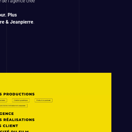
 de l’agence créé
ur. Plus
rre & Jeanpierre
.