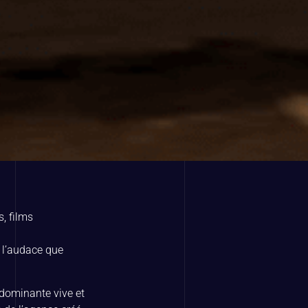
, films
r l’audace que
r dominante vive et