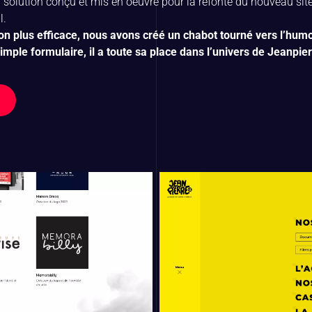
 solution conçu et mis en oeuvre pour la refonte du nouveau site
l.
n plus efficace, nous avons créé un chabot tourné vers l’humo
mple formulaire, il a toute sa place dans l’univers de Jeanpie